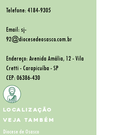
Telefone:
4184-9305
Email:
sj-
92@diocesedeosasco.com.br
Endereço: Avenida Amália, 12 - Vila
Cretti - Carapicuíba - SP
CEP:
06386-430
LOCALIZAÇÃO
Veja Também
Diocese de Osasco