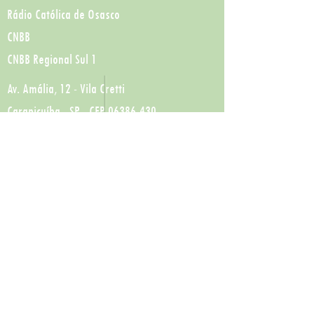
Rádio Católica de Osasco
CNBB
CNBB Regional Sul 1
Av. Amália, 12 - Vila Cretti
Carapicuíba - SP - CEP
06386-430
(11) 4184-9305
j-92@diocesedeosasco.com.br
Domingos
Quartas-Feiras
09h30 e 18h
19h30